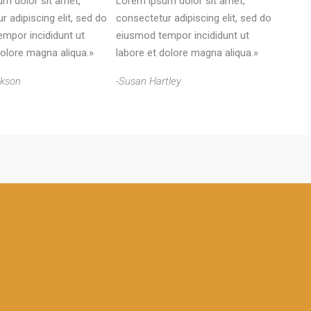
m dolor sit amet,
Lorem ipsum dolor sit amet,
r adipiscing elit, sed do
consectetur adipiscing elit, sed do
mpor incididunt ut
eiusmod tempor incididunt ut
dolore magna aliqua.»
labore et dolore magna aliqua.»
ckson
-Susan Hartley