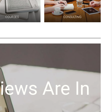
COURSES
CONSULTING
iews Are In