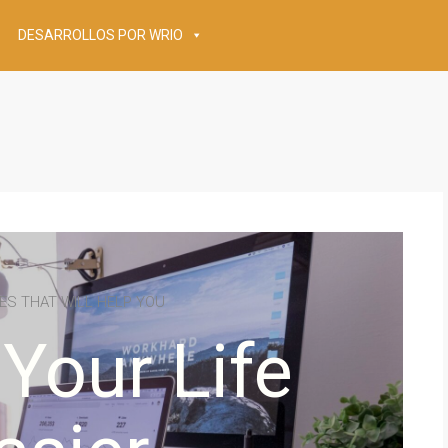
DESARROLLOS POR WRIO
S THAT WILL HELP YOU
Your Life