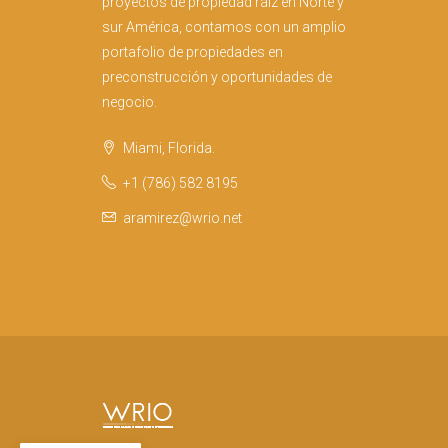
proyectos de propiedad raíz en Norte y
sur América, contamos con un amplio
portafolio de propiedades en
preconstrucción y oportunidades de
negocio.
Miami, Florida.
+1 (786) 582 8195
aramirez@wrio.net