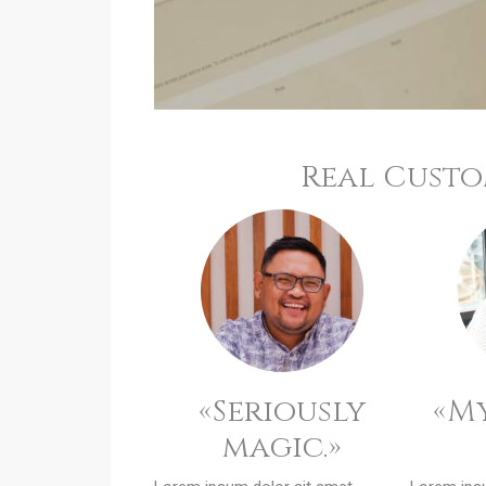
Real Custom
«Seriously
«My
magic.»