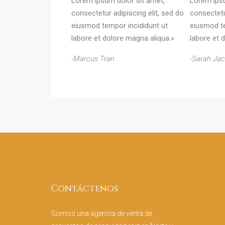
Lorem ipsum dolor sit amet,
Lorem ipsu
consectetur adipiscing elit, sed do
consectetu
eiusmod tempor incididunt ut
eiusmod te
labore et dolore magna aliqua.»
labore et 
-Marcus Tran
-Sarah Ja
Contáctenos
Somos una agencia de venta de